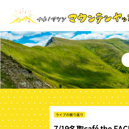
ライブの振り返り
7/19名取café the EA