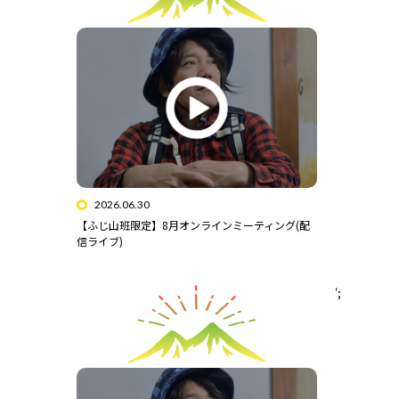
2026.06.30
【ふじ山班限定】8月オンラインミーティング(配
信ライブ)
';