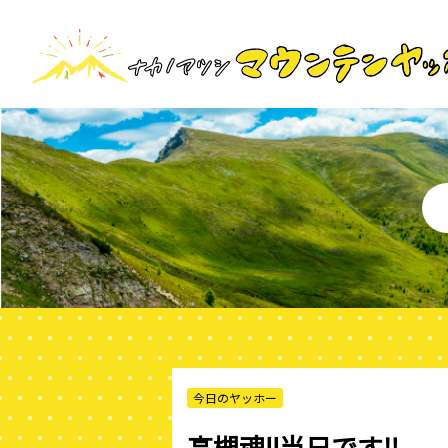
今日のヤッホー
高槻魂!!当日です‼️