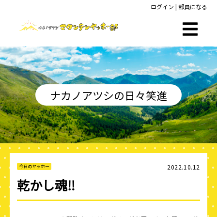
ログイン
|
部員になる
ナカノアツシの日々笑進
2022.10.12
今日のヤッホー
乾かし魂‼️