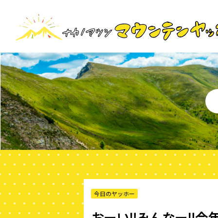
今日のヤッホー
おーい‼️みんなー‼️