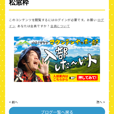
松窓枠
このコンテンツを閲覧するにはログインが必要です。お願い
ログ
イン
. あなたは会員ですか ?
会員について
< 前へ
次へ >
ブログ一覧へ戻る