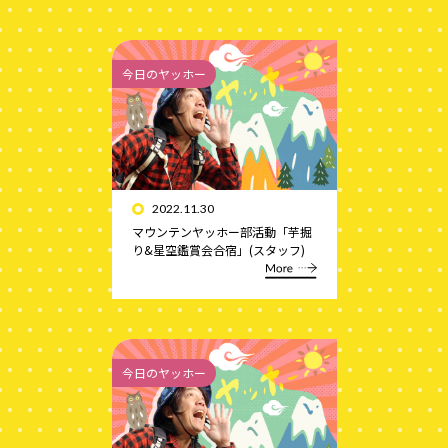
今日のヤッホー
2022.11.30
マウンテンヤッホー部活動「芋掘
り&星空鑑賞会合宿」(スタッフ)
今日のヤッホー